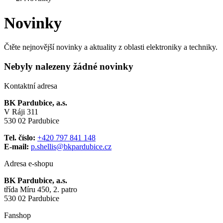
Novinky
Čtěte nejnovější novinky a aktuality z oblasti elektroniky a techniky.
Nebyly nalezeny žádné novinky
Kontaktní adresa
BK Pardubice, a.s.
V Ráji 311
530 02 Pardubice
Tel. číslo:
+420 797 841 148
E-mail:
p.shellis@bkpardubice.cz
Adresa e-shopu
BK Pardubice, a.s.
třída Míru 450, 2. patro
530 02 Pardubice
Fanshop