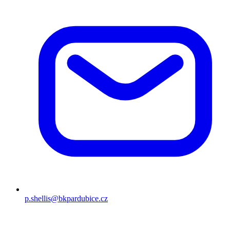
p.shellis@bkpardubice.cz