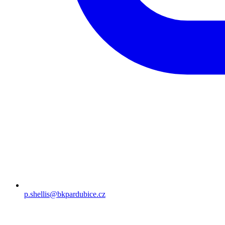
p.shellis@bkpardubice.cz