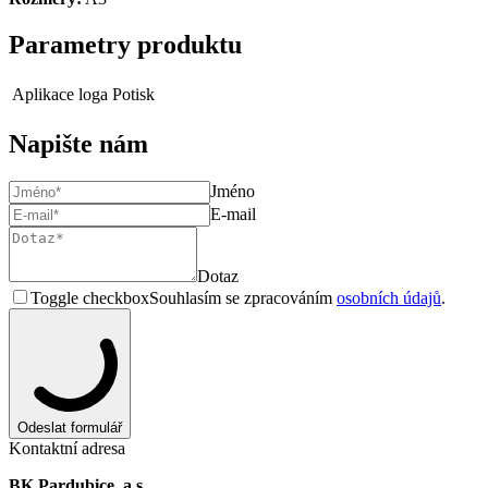
Parametry produktu
Aplikace loga
Potisk
Napište nám
Jméno
E-mail
Dotaz
Toggle checkbox
Souhlasím se zpracováním
osobních údajů
.
Odeslat formulář
Kontaktní adresa
BK Pardubice, a.s.