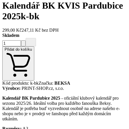
Kalendář BK KVIS Pardubice
2025
k-bk
299,00 Kč
247,11 Kč
bez DPH
Skladem
Přidat do košíku
Kód produktu
:
k-bk
Značka
:
BEKSA
Výrobce
:
PRINT-SHOP.cz, s.r.o.
Kalendář BK Pardubice 2025
- oficiální klubový kalendář pro
sezonu 2025/26. Ideální volba pro každého fanouška Beksy.
Kalendář je potřeba buď vyzvednout osobně na adrese našeho e-
shopu nebo je v prodeji ve fanshopu před každým domácím
utkáním.
Rozměry:
A3