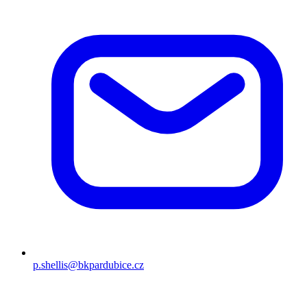
p.shellis@bkpardubice.cz