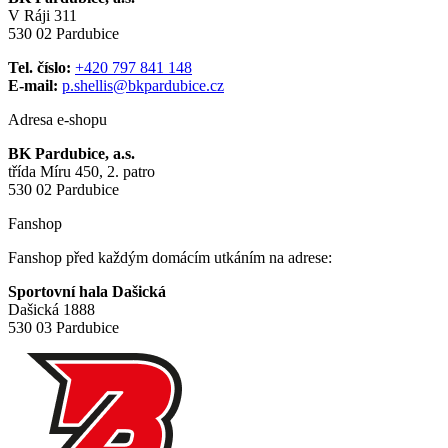
V Ráji 311
530 02 Pardubice
Tel. číslo:
+420 797 841 148
E-mail:
p.shellis@bkpardubice.cz
Adresa e-shopu
BK Pardubice, a.s.
třída Míru 450, 2. patro
530 02 Pardubice
Fanshop
Fanshop před každým domácím utkáním na adrese:
Sportovní hala Dašická
Dašická 1888
530 03 Pardubice