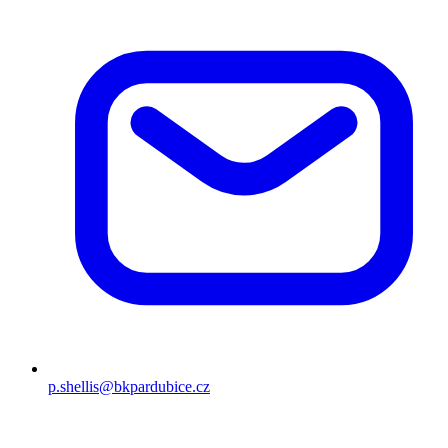
p.shellis@bkpardubice.cz