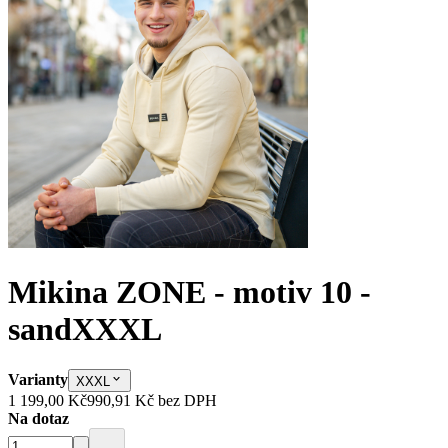
Mikina ZONE - motiv 10 -
sand
XXXL
Varianty
XXXL
1 199,00 Kč
990,91 Kč
bez DPH
Na dotaz