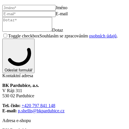
Jméno
E-mail
Dotaz
Toggle checkbox
Souhlasím se zpracováním
osobních údajů
.
Odeslat formulář
Kontaktní adresa
BK Pardubice, a.s.
V Ráji 311
530 02 Pardubice
Tel. číslo:
+420 797 841 148
E-mail:
p.shellis@bkpardubice.cz
Adresa e-shopu