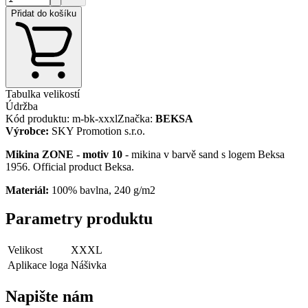
Přidat do košíku
Tabulka velikostí
Údržba
Kód produktu
:
m-bk-xxxl
Značka
:
BEKSA
Výrobce
:
SKY Promotion s.r.o.
Mikina ZONE - motiv 10
- mikina v barvě sand s logem Beksa
1956. Official product Beksa.
Materiál:
100% bavlna, 240 g/m2
Parametry produktu
Velikost
XXXL
Aplikace loga
Nášivka
Napište nám