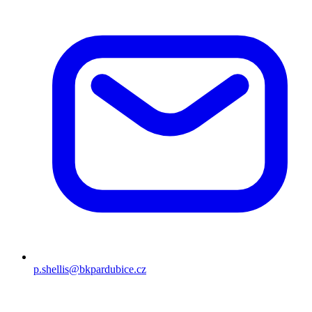
p.shellis@bkpardubice.cz