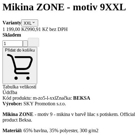
Mikina ZONE - motiv 9
XXL
Varianty
XXL
1 199,00 Kč
990,91 Kč
bez DPH
Skladem
Přidat do košíku
Tabulka velikostí
Údržba
Kód produktu
:
m-zo5-l-xxl
Značka
:
BEKSA
Výrobce
:
SKY Promotion s.r.o.
Mikina ZONE
- motiv 9 - mikina v barvě lilac s potiskem. Official
product Beksa.
Materiál:
65% bavlna, 35% polyester, 300 g/m2