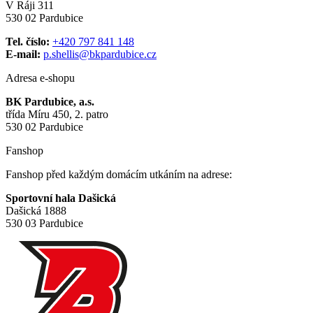
V Ráji 311
530 02 Pardubice
Tel. číslo:
+420 797 841 148
E-mail:
p.shellis@bkpardubice.cz
Adresa e-shopu
BK Pardubice, a.s.
třída Míru 450, 2. patro
530 02 Pardubice
Fanshop
Fanshop před každým domácím utkáním na adrese:
Sportovní hala Dašická
Dašická 1888
530 03 Pardubice