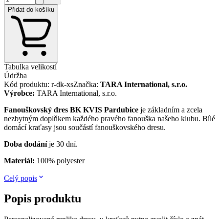
Přidat do košíku
Tabulka velikostí
Údržba
Kód produktu
:
r-dk-xs
Značka
:
TARA International, s.r.o.
Výrobce
:
TARA International, s.r.o.
Fanouškovský dres BK KVIS Pardubice
je základním a zcela
nezbytným doplňkem každého pravého fanouška našeho klubu. Bílé
domácí kraťasy jsou součástí fanouškovského dresu.
Doba dodání
je 30 dní.
Materiál:
100% polyester
Celý popis
Popis produktu