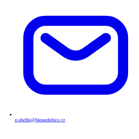
p.shellis@bkpardubice.cz