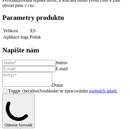
Personalizovaná replika dresu, u kraťasů nutno zvolit číslo a znát
obvod pasu v cm.
Parametry produktu
Velikost
XS
Aplikace loga
Potisk
Napište nám
Jméno
E-mail
Dotaz
Toggle checkbox
Souhlasím se zpracováním
osobních údajů
.
Odeslat formulář