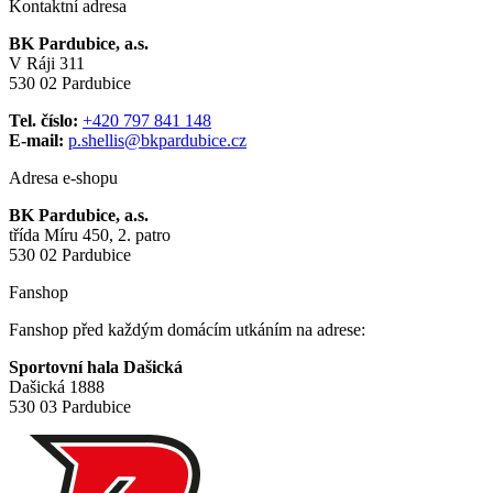
Kontaktní adresa
BK Pardubice, a.s.
V Ráji 311
530 02 Pardubice
Tel. číslo:
+420 797 841 148
E-mail:
p.shellis@bkpardubice.cz
Adresa e-shopu
BK Pardubice, a.s.
třída Míru 450, 2. patro
530 02 Pardubice
Fanshop
Fanshop před každým domácím utkáním na adrese:
Sportovní hala Dašická
Dašická 1888
530 03 Pardubice