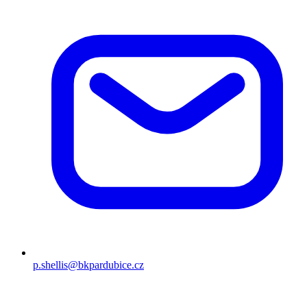
p.shellis@bkpardubice.cz