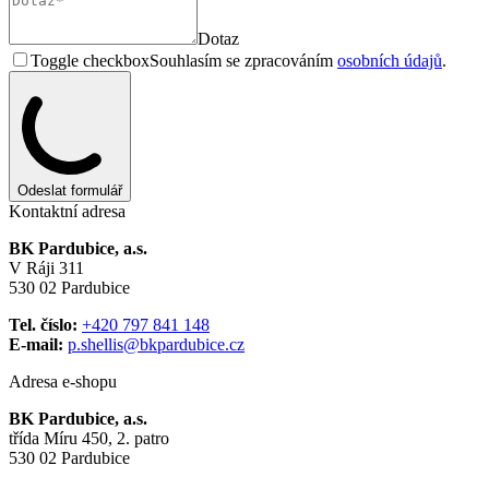
Dotaz
Toggle checkbox
Souhlasím se zpracováním
osobních údajů
.
Odeslat formulář
Kontaktní adresa
BK Pardubice, a.s.
V Ráji 311
530 02 Pardubice
Tel. číslo:
+420 797 841 148
E-mail:
p.shellis@bkpardubice.cz
Adresa e-shopu
BK Pardubice, a.s.
třída Míru 450, 2. patro
530 02 Pardubice