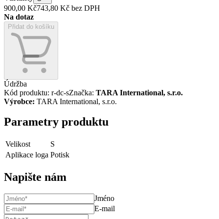
900,00 Kč
743,80 Kč
bez DPH
Na dotaz
Přidat do košíku
Údržba
Kód produktu
:
r-dc-s
Značka
:
TARA International, s.r.o.
Výrobce
:
TARA International, s.r.o.
Parametry produktu
Velikost
S
Aplikace loga
Potisk
Napište nám
Jméno
E-mail