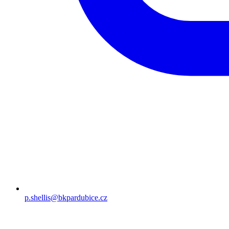
p.shellis@bkpardubice.cz