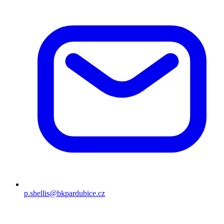
p.shellis@bkpardubice.cz