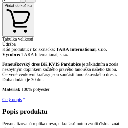
Přidat do košíku
Tabulka velikostí
Údržba
Kód produktu
:
r-kc-s
Značka
:
TARA International, s.r.o.
Výrobce
:
TARA International, s.r.o.
Fanouškovský dres BK KVIS Pardubice
je základním a zcela
nezbytným doplňkem každého pravého fanouška našeho klubu.
Červené venkovní kraťasy jsou součástí fanouškovského dresu.
Doba dodání je 30 dní.
Materiál:
100% polyester
Celý popis
Popis produktu
Personalizovaná replika dresu, u kraťasů nutno zvolit číslo a znát