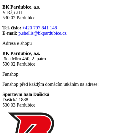
BK Pardubice, a.s.
V Ráji 311
530 02 Pardubice
Tel. číslo:
+420 797 841 148
E-mail:
p.shellis@bkpardubice.cz
Adresa e-shopu
BK Pardubice, a.s.
třída Míru 450, 2. patro
530 02 Pardubice
Fanshop
Fanshop před každým domácím utkáním na adrese:
Sportovní hala Dašická
Dašická 1888
530 03 Pardubice