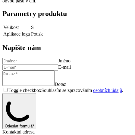
obvod pasu v cm.
Parametry produktu
Velikost
S
Aplikace loga
Potisk
Napište nám
Jméno
E-mail
Dotaz
Toggle checkbox
Souhlasím se zpracováním
osobních údajů
.
Odeslat formulář
Kontaktní adresa