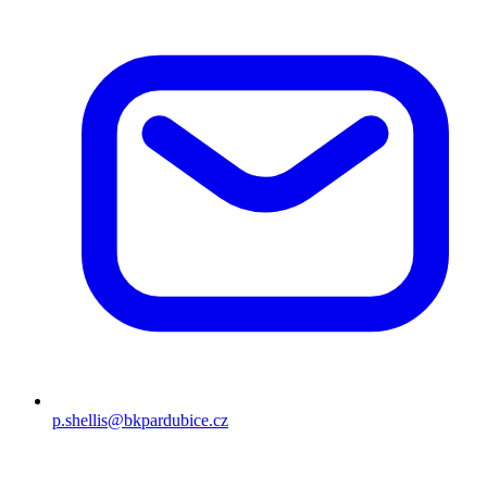
p.shellis@bkpardubice.cz