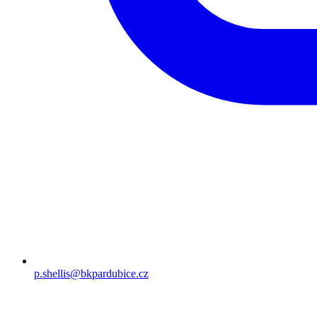
p.shellis@bkpardubice.cz