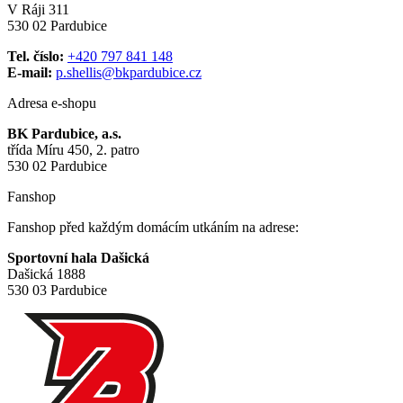
V Ráji 311
530 02 Pardubice
Tel. číslo:
+420 797 841 148
E-mail:
p.shellis@bkpardubice.cz
Adresa e-shopu
BK Pardubice, a.s.
třída Míru 450, 2. patro
530 02 Pardubice
Fanshop
Fanshop před každým domácím utkáním na adrese:
Sportovní hala Dašická
Dašická 1888
530 03 Pardubice