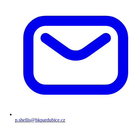
p.shellis@bkpardubice.cz