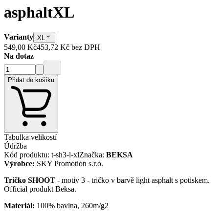
asphalt
XL
Varianty
XL
549,00 Kč
453,72 Kč
bez DPH
Na dotaz
Přidat do košíku
Tabulka velikostí
Údržba
Kód produktu
:
t-sh3-l-xl
Značka
:
BEKSA
Výrobce
:
SKY Promotion s.r.o.
Tričko SHOOT
- motiv 3 - tričko v barvě light asphalt s potiskem.
Official produkt Beksa.
Materiál:
100% bavlna, 260m/g2