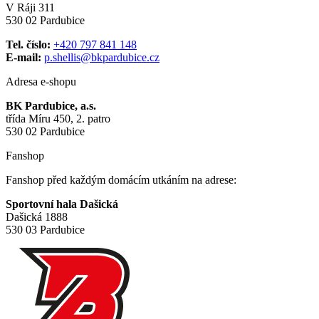
V Ráji 311
530 02 Pardubice
Tel. číslo:
+420 797 841 148
E-mail:
p.shellis@bkpardubice.cz
Adresa e-shopu
BK Pardubice, a.s.
třída Míru 450, 2. patro
530 02 Pardubice
Fanshop
Fanshop před každým domácím utkáním na adrese:
Sportovní hala Dašická
Dašická 1888
530 03 Pardubice