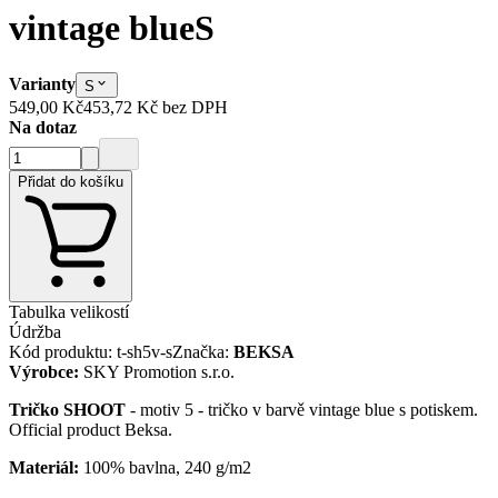
vintage blue
S
Varianty
S
549,00 Kč
453,72 Kč
bez DPH
Na dotaz
Přidat do košíku
Tabulka velikostí
Údržba
Kód produktu
:
t-sh5v-s
Značka
:
BEKSA
Výrobce
:
SKY Promotion s.r.o.
Tričko SHOOT
- motiv 5 - tričko v barvě vintage blue s potiskem.
Official product Beksa.
Materiál:
100% bavlna, 240 g/m2