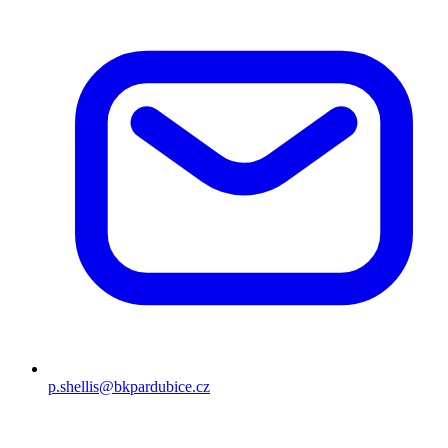
p.shellis@bkpardubice.cz