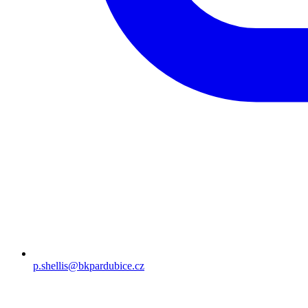
p.shellis@bkpardubice.cz