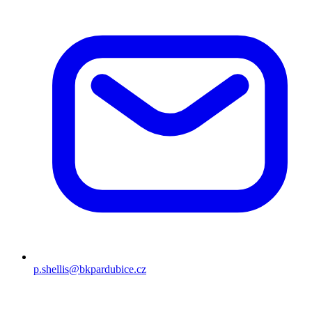
p.shellis@bkpardubice.cz