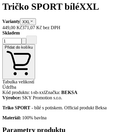
Tričko SPORT bílé
XXL
Varianty
XXL
449,00 Kč
371,07 Kč
bez DPH
Skladem
Přidat do košíku
Tabulka velikostí
Údržba
Kód produktu
:
t-sb-xxl
Značka
:
BEKSA
Výrobce
:
SKY Promotion s.r.o.
Triko SPORT
- bílé s potiskem. Official produkt Beksa
Materiál:
100% bavlna
Parametry produktu