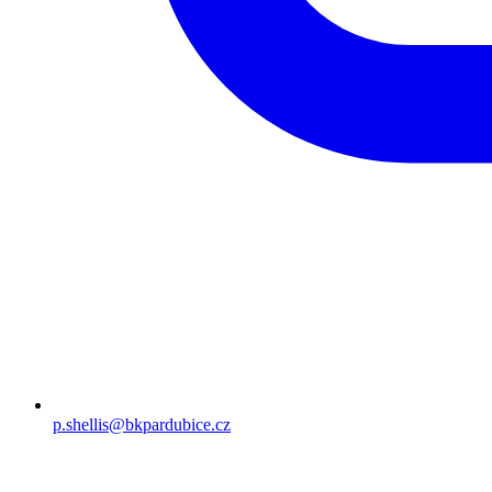
p.shellis@bkpardubice.cz