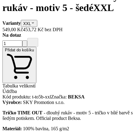
rukáv - motiv 5 - šedé
XXL
Varianty
XXL
549,00 Kč
453,72 Kč
bez DPH
Na dotaz
Přidat do košíku
Tabulka velikostí
Údržba
Kód produktu
:
t-to5b-xxl
Značka
:
BEKSA
Výrobce
:
SKY Promotion s.r.o.
Tričko TIME OUT
- dlouhý rukáv - motiv 5 - tričko v bílé barvě s
šedým potiskem. Official product Beksa.
Materiál:
100% bavlna, 165 g/m2