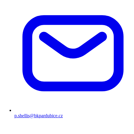
p.shellis@bkpardubice.cz