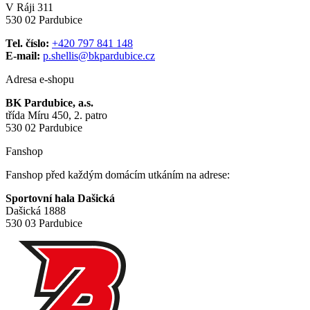
V Ráji 311
530 02 Pardubice
Tel. číslo:
+420 797 841 148
E-mail:
p.shellis@bkpardubice.cz
Adresa e-shopu
BK Pardubice, a.s.
třída Míru 450, 2. patro
530 02 Pardubice
Fanshop
Fanshop před každým domácím utkáním na adrese:
Sportovní hala Dašická
Dašická 1888
530 03 Pardubice