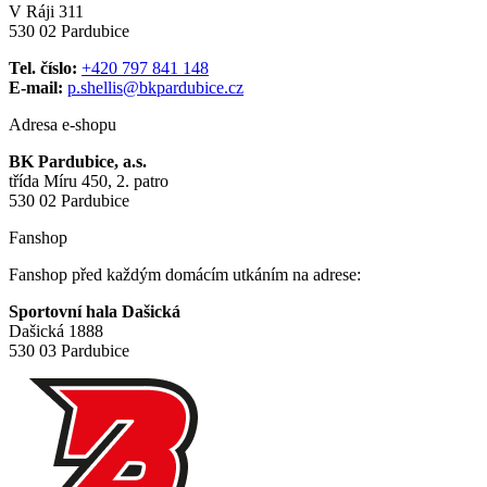
V Ráji 311
530 02 Pardubice
Tel. číslo:
+420 797 841 148
E-mail:
p.shellis@bkpardubice.cz
Adresa e-shopu
BK Pardubice, a.s.
třída Míru 450, 2. patro
530 02 Pardubice
Fanshop
Fanshop před každým domácím utkáním na adrese:
Sportovní hala Dašická
Dašická 1888
530 03 Pardubice