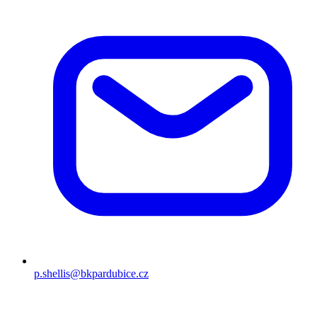
p.shellis@bkpardubice.cz