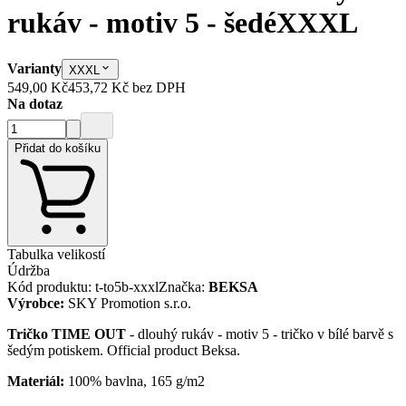
rukáv - motiv 5 - šedé
XXXL
Varianty
XXXL
549,00 Kč
453,72 Kč
bez DPH
Na dotaz
Přidat do košíku
Tabulka velikostí
Údržba
Kód produktu
:
t-to5b-xxxl
Značka
:
BEKSA
Výrobce
:
SKY Promotion s.r.o.
Tričko TIME OUT
- dlouhý rukáv - motiv 5 - tričko v bílé barvě s
šedým potiskem. Official product Beksa.
Materiál:
100% bavlna, 165 g/m2