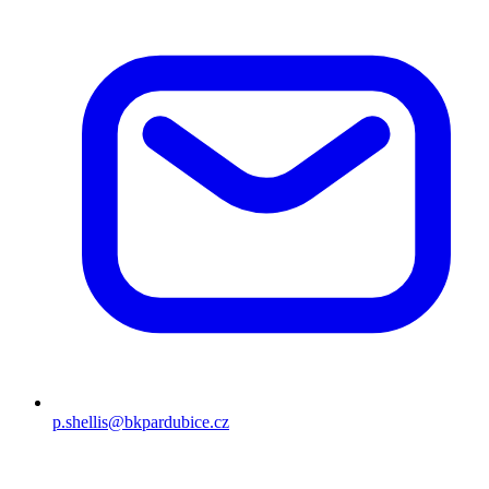
p.shellis@bkpardubice.cz