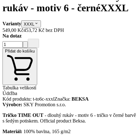
rukáv - motiv 6 - černé
XXXL
Varianty
XXXL
549,00 Kč
453,72 Kč
bez DPH
Na dotaz
Přidat do košíku
Tabulka velikostí
Údržba
Kód produktu
:
t-to6c-xxxl
Značka
:
BEKSA
Výrobce
:
SKY Promotion s.r.o.
Tričko TIME OUT
- dlouhý rukáv - motiv 6 - tričko v černé barvě
s šedým potiskem. Official product Beksa.
Materiál:
100% bavlna, 165 g/m2