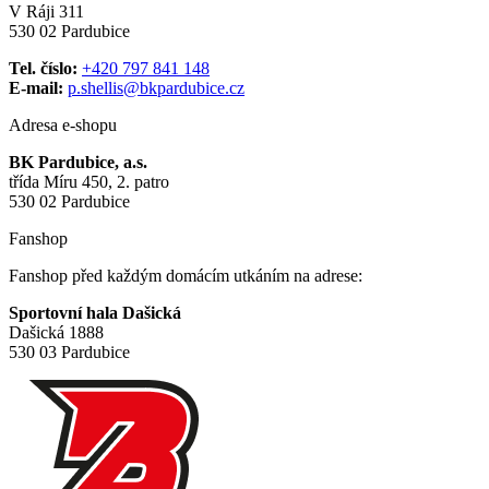
V Ráji 311
530 02 Pardubice
Tel. číslo:
+420 797 841 148
E-mail:
p.shellis@bkpardubice.cz
Adresa e-shopu
BK Pardubice, a.s.
třída Míru 450, 2. patro
530 02 Pardubice
Fanshop
Fanshop před každým domácím utkáním na adrese:
Sportovní hala Dašická
Dašická 1888
530 03 Pardubice