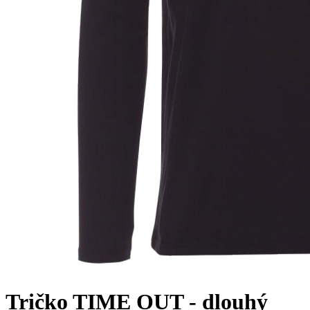
Tričko TIME OUT - dlouhý