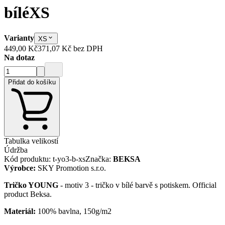
bílé
XS
Varianty
XS
449,00 Kč
371,07 Kč
bez DPH
Na dotaz
Přidat do košíku
Tabulka velikostí
Údržba
Kód produktu
:
t-yo3-b-xs
Značka
:
BEKSA
Výrobce
:
SKY Promotion s.r.o.
Tričko YOUNG
- motiv 3 - tričko v bílé barvě s potiskem. Official
product Beksa.
Materiál:
100% bavlna, 150g/m2