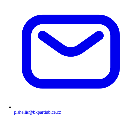
p.shellis@bkpardubice.cz