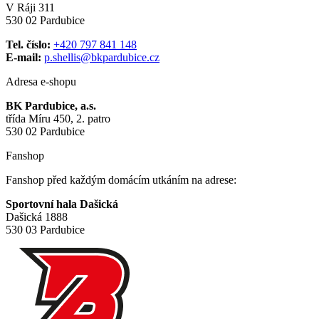
V Ráji 311
530 02 Pardubice
Tel. číslo:
+420 797 841 148
E-mail:
p.shellis@bkpardubice.cz
Adresa e-shopu
BK Pardubice, a.s.
třída Míru 450, 2. patro
530 02 Pardubice
Fanshop
Fanshop před každým domácím utkáním na adrese:
Sportovní hala Dašická
Dašická 1888
530 03 Pardubice