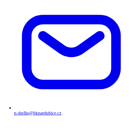
p.shellis@bkpardubice.cz