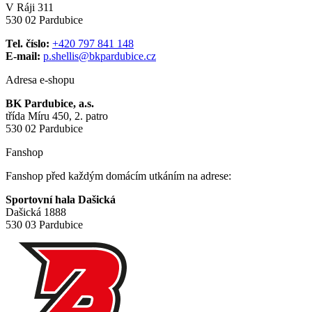
V Ráji 311
530 02 Pardubice
Tel. číslo:
+420 797 841 148
E-mail:
p.shellis@bkpardubice.cz
Adresa e-shopu
BK Pardubice, a.s.
třída Míru 450, 2. patro
530 02 Pardubice
Fanshop
Fanshop před každým domácím utkáním na adrese:
Sportovní hala Dašická
Dašická 1888
530 03 Pardubice