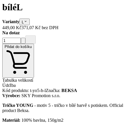
bílé
L
Varianty
L
449,00 Kč
371,07 Kč
bez DPH
Na dotaz
Přidat do košíku
Tabulka velikostí
Údržba
Kód produktu
:
t-yo5-b-l
Značka
:
BEKSA
Výrobce
:
SKY Promotion s.r.o.
Tričko YOUNG
- motiv 5 - tričko v bílé barvě s potiskem. Official
product Beksa.
Materiál:
100% bavlna, 150g/m2