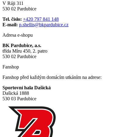
V Ráji 311
530 02 Pardubice
Tel. číslo:
+420 797 841 148
E-mail:
p.shellis@bkpardubice.cz
Adresa e-shopu
BK Pardubice, a.s.
třída Míru 450, 2. patro
530 02 Pardubice
Fanshop
Fanshop před každým domácím utkáním na adrese:
Sportovní hala Dašická
Dašická 1888
530 03 Pardubice