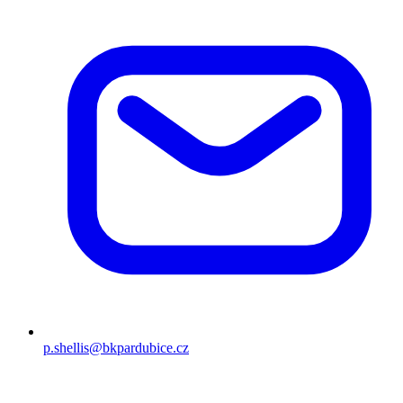
p.shellis@bkpardubice.cz