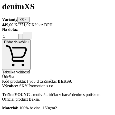
denim
XS
Varianty
XS
449,00 Kč
371,07 Kč
bez DPH
Na dotaz
Přidat do košíku
Tabulka velikostí
Údržba
Kód produktu
:
t-yo5-d-xs
Značka
:
BEKSA
Výrobce
:
SKY Promotion s.r.o.
Tričko YOUNG
- motiv 5 - tričko v barvě denim s potiskem.
Official product Beksa.
Materiál:
100% bavlna, 150g/m2