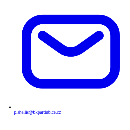
p.shellis@bkpardubice.cz