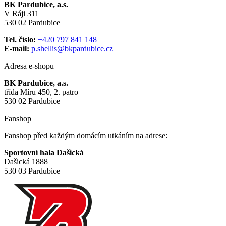
BK Pardubice, a.s.
V Ráji 311
530 02 Pardubice
Tel. číslo:
+420 797 841 148
E-mail:
p.shellis@bkpardubice.cz
Adresa e-shopu
BK Pardubice, a.s.
třída Míru 450, 2. patro
530 02 Pardubice
Fanshop
Fanshop před každým domácím utkáním na adrese:
Sportovní hala Dašická
Dašická 1888
530 03 Pardubice