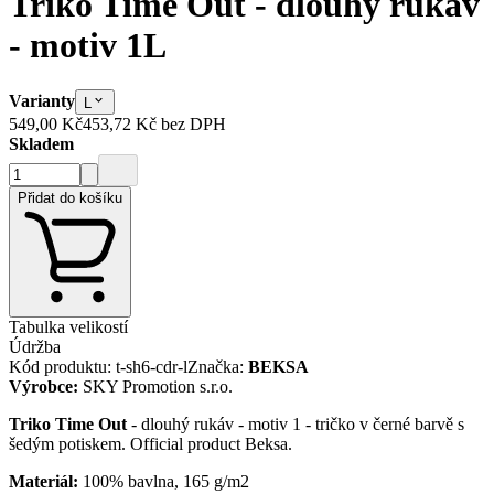
Triko Time Out - dlouhý rukáv
- motiv 1
L
Varianty
L
549,00 Kč
453,72 Kč
bez DPH
Skladem
Přidat do košíku
Tabulka velikostí
Údržba
Kód produktu
:
t-sh6-cdr-l
Značka
:
BEKSA
Výrobce
:
SKY Promotion s.r.o.
Triko Time Out
- dlouhý rukáv - motiv 1 - tričko v černé barvě s
šedým potiskem. Official product Beksa.
Materiál:
100% bavlna, 165 g/m2